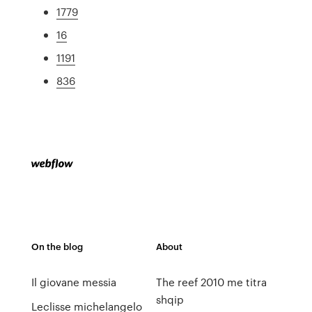
1779
16
1191
836
On the blog
About
Il giovane messia
The reef 2010 me titra
shqip
Leclisse michelangelo