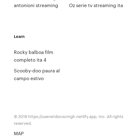
antonioni streaming
Oz serie tv streaming ita
Learn
Rocky balboa film
completo ita 4
Scooby-doo paura al
campo estivo
© 2019 https://usenetdocscmgh.netlify.app, Inc. All rights
reserved.
MAP